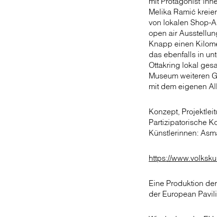
mit Protagonist*inn
Melika Ramić kreie
von lokalen Shop-A
open air Ausstellun
Knapp einen Kilome
das ebenfalls in un
Ottakring lokal ge
Museum weiteren Gr
mit dem eigenen Al
Konzept, Projektlei
Partizipatorische K
Künstlerinnen: Asma
https://www.volksk
Eine Produktion d
der European Pavili