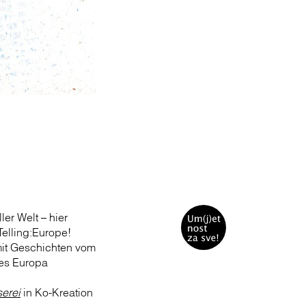
er Welt – hier
Telling:Europe!
 mit Geschichten vom
tes Europa
erei
in Ko-Kreation