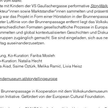
en vom Markt.
rte mit Kindern der VS Gaullachergasse performative
StoryWalk
kteur*innen sowie Markt­standler*innen sammelten und präsent
g war das Projekt in Form einer Hörstation in der Brunnenpass
ter Luftlinie von der Brunnen­passage entfernt liegt das Vol
terschiedlichen Formaten gesellschaftliche Prozesse in Europa t
sammelten und global kontextualisierten Geschichten und Disk
uppen zugänglich gemacht. Sie sind eingeladen, sich aus ne
ltag auseinanderzusetzen.
tung, Ko-Kuration: Fariba Mosleh
o-Kuration: Natalia Hecht
 Aiad, Saime Öztürk, Melika Ramić, Livia Heisz
undemuseum.at/storytellingeurope
er Brunnenpassage in Kooperation mit dem Volkskunde­museu
on Initiative. Gefördert von der European Cultural Foundation.