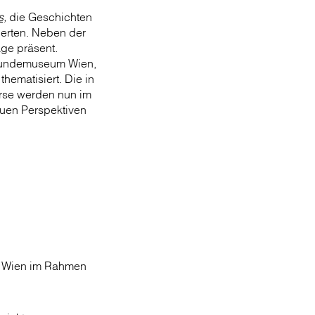
s,
die Geschichten
ierten. Neben der
age präsent.
kskundemuseum Wien,
hematisiert. Die in
urse werden nun im
uen Perspektiven
m Wien im Rahmen