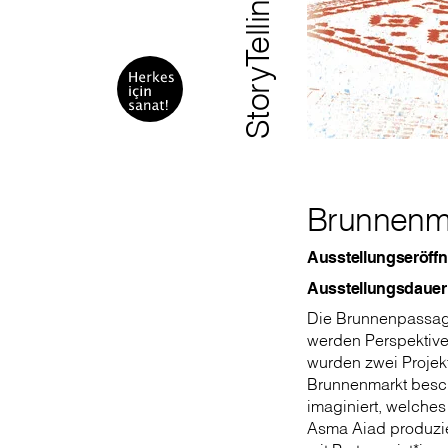
StoryTelling:Europe!
Brunnenma
Ausstellungseröffn
Ausstellungsdauer:
Die Brunnenpassage
werden Perspektiven
wurden zwei Projekt
Brunnenmarkt besch
imaginiert, welches
Asma Aiad produzie