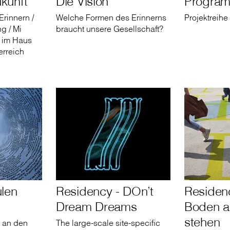
ukunft
Die Vision
Progra
Erinnern /
Welche Formen des Erinnerns
Projektreihe
g / Mi
braucht unsere Gesellschaft?
r im Haus
erreich
len
Residency - DOn’t
Residen
Dream Dreams
Boden a
stehen
 an den
The large-scale site-specific