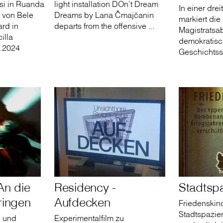
si in Ruanda
light installation DOn’t Dream
In einer dre
t von Bele
Dreams by Lana Čmajčanin
markiert di
rd in
departs from the offensive ...
Magistratsab
illa
demokratis
7.2024
Geschichts
An die
Residency -
Stadtsp
ringen
Aufdecken
Friedenskind
Stadtspazie
n und
Experimentalfilm zu