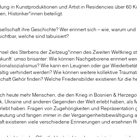
ung in Kunstproduktionen und Artist in Residencies über 60 Kü
n, Historiker*innen beteiligt.
sellschaft ihre Geschichte? Wer erinnert sich – wie, warum u
ichtbar, welche sind tabuisiert?
el des Sterbens der Zeitzeug*innen des Zweiten Weltkrieg ste
Zukunft` umso brisanter: Wie können Nachgeborene erinnert wer
tionalsozialismus? Wie kann ein Leugnen oder gar Wiederbetät
altig verhindert werden? Wie können weitere kollektive Traum
chaft Gehör finden? Welche Friedensbilder existieren für die 
eich heute mehr Menschen, die den Krieg in Bosnien & Herzeg
rak, Ukraine und anderen Gegenden der Welt erlebt haben, als
erlebt haben. Fragen von Zugehörigkeiten und Repräsentation
tung und fangen immer in der Vergangenheitsbewältigung an
aft existieren viele verschiedene Erinnerungen und ersehnen