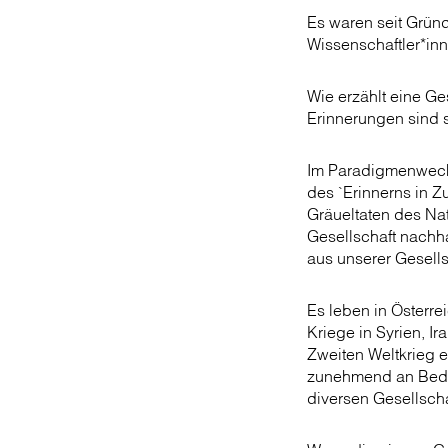
Es waren seit Gründ
Wissenschaftler*inne
Wie erzählt eine Ge
Erinnerungen sind s
Im Paradigmenwechs
des `Erinnerns in 
Gräueltaten des Na
Gesellschaft nachh
aus unserer Gesells
Es leben in Österr
Kriege in Syrien, I
Zweiten Weltkrieg 
zunehmend an Bedeu
diversen Gesellsch