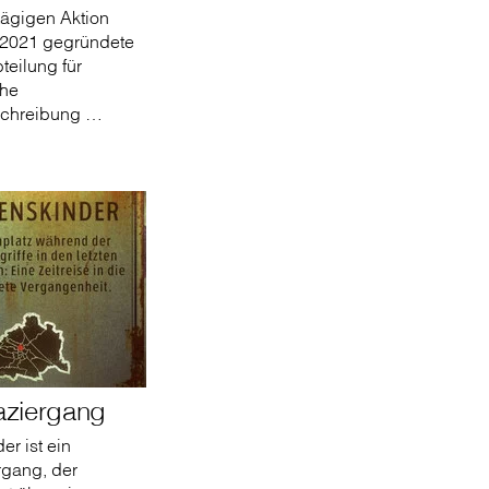
itägigen Aktion
e 2021 gegründete
teilung für
che
schreibung …
aziergang
er ist ein
rgang, der