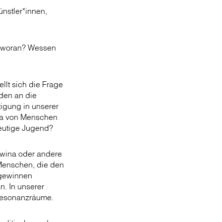
nstler*innen,
nd woran? Wessen
llt sich die Frage
den an die
igung in unserer
ata von Menschen
heutige Jugend?
owina oder andere
 Menschen, die den
 gewinnen
. In unserer
 Resonanzräume.