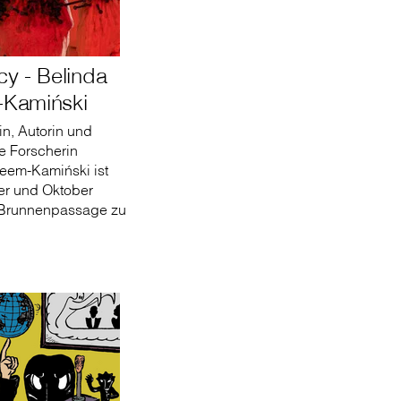
y - Belinda
Kamiński
in, Autorin und
e Forscherin
eem-Kamiński ist
r und Oktober
 Brunnenpassage zu