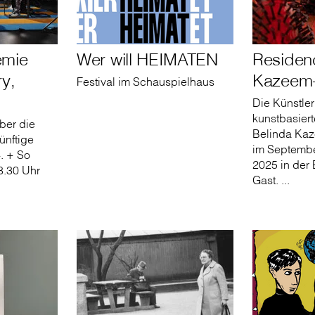
emie
Wer will HEIMATEN
Residenc
y,
Kazeem-
Festival im Schauspielhaus
Die Künstler
kunstbasiert
ber die
Belinda Kaz
ünftige
im Septembe
4. + So
2025 in der
8.30 Uhr
Gast. ...