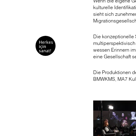
Wenn die eigene Ges
kulturelle Identifi
sieht sich zunehmend
Migrationsgesellsch
Die konzeptionelle 
multiperspektivisch
wessen Erinnern im 
eine Gesellschaft s
Die Produktionen de
BMWKMS, MA7 Kulturi