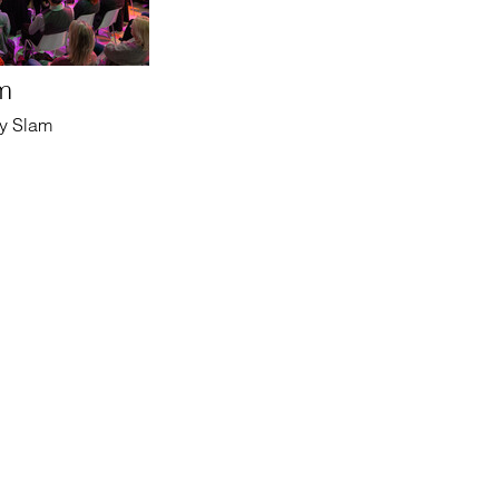
m
ry Slam