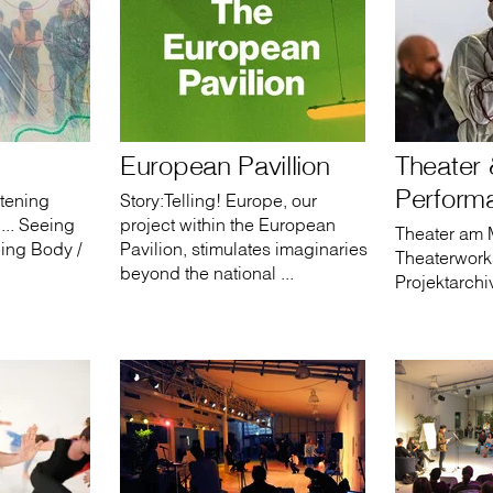
European Pavillion
Theater
Perform
stening
Story:Telling! Europe, our
... Seeing
project within the European
Theater am M
ing Body /
Pavilion, stimulates imaginaries
Theaterwork
beyond the national ...
Projektarchi