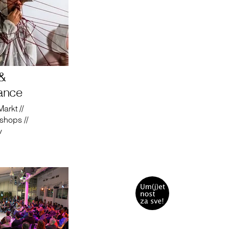
 &
ance
arkt //
shops //
v