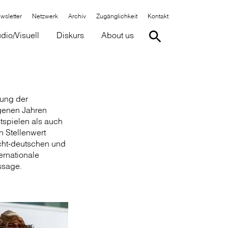
wsletter
Netzwerk
Archiv
Zugänglichkeit
Kontakt
dio/Visuell
Diskurs
About us
tung der
genen Jahren
tspielen als auch
n Stellenwert
cht-deutschen und
ernationale
ssage.