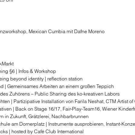
anzworkshop, Mexican Cumbia mit Dafne Moreno
kMarkt
ning §6 | Infos & Workshop
ing beyond identity | ­reflection station
 | Gemeinsames Arbeiten an einem großen Teppich
 des Zuhörens – Public Sharing des ko-kreativen Labors
ten | Partizipative Installation von Farila Neshat, CTM Artist o
iativen | Back on Stage 16/17, Fair-Play-Team16, Wiener Kinderf
nern in Zukunft, Grätzlerei, Nachbarbrunnen
hule am Dornerplatz | ­Instrumente ausprobieren, Instant-Konz
ks | hosted by Café Club International