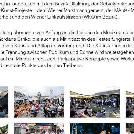
st in ooperation mit dem Bezirk Ottakring, der Gebietsbetreuu
:Kunst-Projekte::, dem Wiener Marktmanagement, der MA59 - M
erheit und den Wiener Einkaufsstraßen (WKO im Bezirk).
Leitung übernahm von Anfang an die Leiterin des Musikbereich
dana Crnko, die auch als Mitinitiatorin des Festes fungierte. 
en von Kunst und Alltag im Vordergrund. Die Künstler*innen tret
, die Trennung zwischen Publikum und Bühne wird weitestgehen
uf ein Minimum reduziert. Partizipative Konzepte sowie Work
d zentrale Punkte des bunten Treibens.