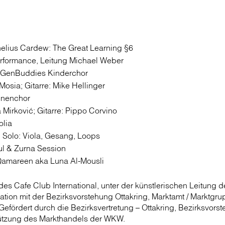
elius Cardew: The Great Learning §6
Performance, Leitung Michael Weber
tGenBuddies Kinderchor
Mosia; Gitarre: Mike Hellinger
nnenchor
 Mirković; Gitarre: Pippo Corvino
olia
 Solo: Viola, Gesang, Loops
l & Zurna Session
Qamareen aka Luna Al-Mousli
des Cafe Club International, unter der künstlerischen Leitung 
tion mit der Bezirksvorstehung Ottakring, Marktamt / Marktgr
Gefördert durch die Bezirksvertretung – Ottakring, Bezirksvorst
ützung des Markthandels der WKW.