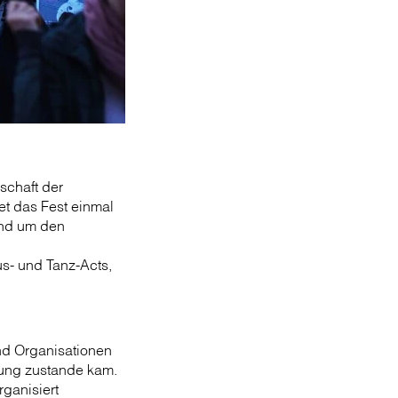
nschaft der
et das Fest einmal
und um den
s- und Tanz-Acts,
und Organisationen
nung zustande kam.
rganisiert