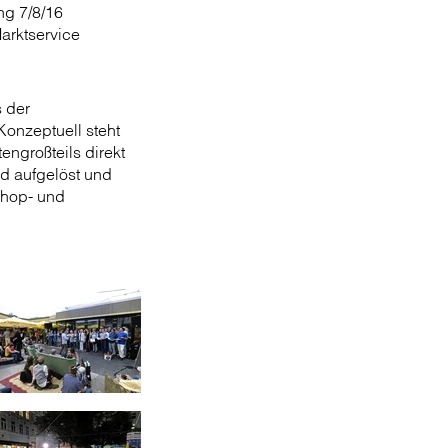
ng 7/8/16
arktservice
s der
Konzeptuell steht
engroßteils direkt
d aufgelöst und
shop- und