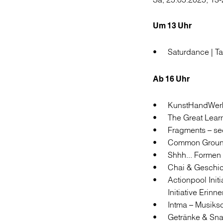
Um 13 Uhr
Saturdance | T
Ab 16 Uhr
KunstHandWer
The Great Lear
Fragments – see
Common Ground
Shhh... Formen
Chai & Geschich
Actionpool Init
Initiative Erin
Intma – Musiksc
Getränke & Snac