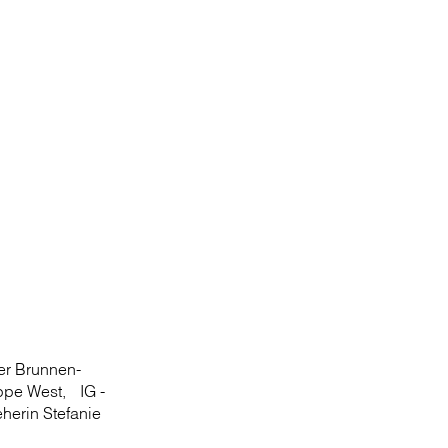
der Brunnen­
uppe West, IG ­
eherin Stefanie