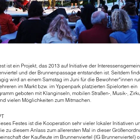
t ist ein Projekt, das 2013 auf Initiative der Interessensgemei
nviertel und der Brunnenpassage entstanden ist. Seitdem find
ztägig wird an einem Samstag im Juni für die Bewohner*innen r
hreren im Markt bzw. im Yppenpark platzierten Spielorten ein
ramm geboten mit Klanginseln, mobilen Straßen-, Musik-, Zirku
nd vielen Möglichkeiten zum Mitmachen.
PT
eses Festes ist die Kooperation sehr vieler lokaler Initiativen 
 die zu diesem Anlass zum allerersten Mal in dieser Größenord
inschaft der Kaufleute im Brunnenviertel (IG Brunnenviertel) o