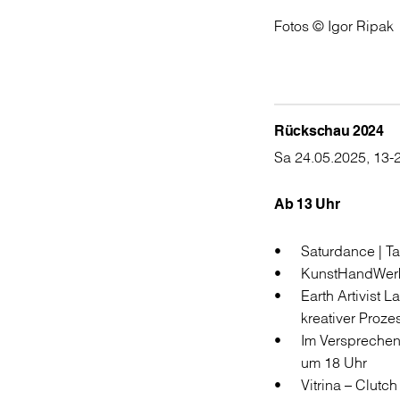
Fotos © Igor Ripak
Rückschau 2024
Sa 24.05.2025, 13-
Ab 13 Uhr
Saturdance | T
KunstHandWer
Earth Artivist L
kreativer Proz
Im Versprechen
um 18 Uhr
Vitrina – Clutc