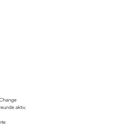
f Change
reunde aktiv,
erte