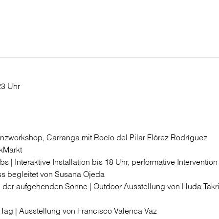
23 Uhr
anzworkshop, Carranga mit Rocío del Pilar Flórez Rodríguez
kMarkt
abs | Interaktive Installation bis 18 Uhr, performative Interventi
ess begleitet von Susana Ojeda
 der aufgehenden Sonne | Outdoor Ausstellung von Huda Takri
h Tag | Ausstellung von ­Francisco Valenca Vaz