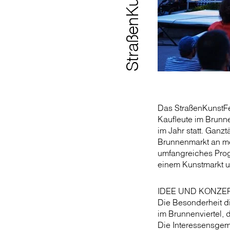
StraßenKunstFest
Das StraßenKunstFes
Kaufleute im Brunne
im Jahr statt. Gan
Brunnenmarkt an me
umfangreiches Prog
einem Kunstmarkt u
IDEE UND KONZE
Die Besonderheit di
im Brunnenviertel,
Die Interessensgeme