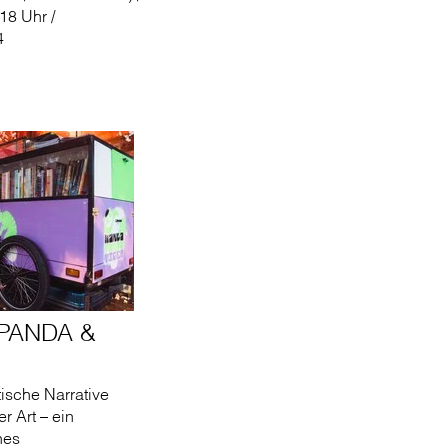
 18 Uhr /
4
PANDA &
ische Narrative
r Art – ein
hes