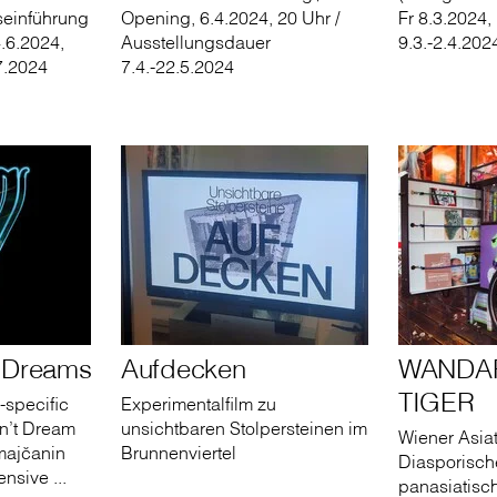
seinführung
Opening, 6.4.2024, 20 Uhr /
Fr 8.3.2024,
4.6.2024,
Ausstellungsdauer
9.3.-2.4.202
.7.2024
7.4.-22.5.2024
 Dreams
Aufdecken
WANDA
TIGER
-specific
Experimentalfilm zu
On’t Dream
unsichtbaren Stolpersteinen im
Wiener Asiat
majčanin
Brunnenviertel
Diasporische
nsive ...
panasiatisc