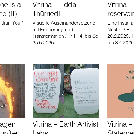
one is a
Vitrina – Edda
Vitrina –
ne (II)
Thürriedl
reservoir
 Jiun-You /
Visuelle Auseinandersetzung
Eine Installa
mit Erinnerung und
Neshat / Erö
Transformation / Fr 11.4. bis So
20.2.2025, 1
25.5.2025
bis 3.4.2025
sagen
Vitrina – Earth Artivist
Vitrina – 
ünften
Labs
Stateme