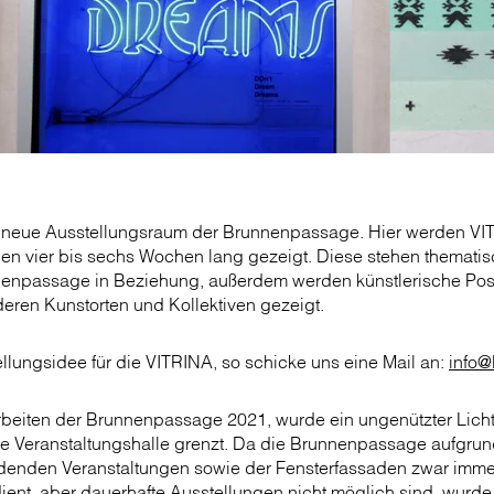
r neue Ausstellungsraum der Brunnenpassage. Hier werden VIT
nen vier bis sechs Wochen lang gezeigt. Diese stehen thematis
nenpassage in Beziehung, außerdem werden künstlerische Posi
eren Kunstorten und Kollektiven gezeigt.
llungsidee für die VITRINA, so schicke uns eine Mail an:
info@
beiten der Brunnenpassage 2021, wurde ein ungenützter Licht
ie Veranstaltungshalle grenzt. Da die Brunnenpassage aufgrun
indenden Veranstaltungen sowie der Fensterfassaden zwar imme
ient, aber dauerhafte Ausstellungen nicht möglich sind, wurde