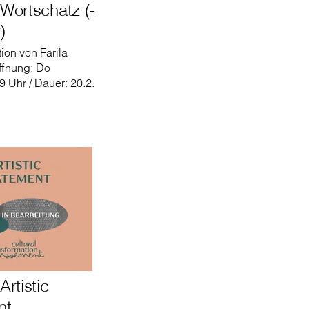
 Wortschatz (-
)
tion von Farila
ffnung: Do
9 Uhr / Dauer: 20.2.
Artistic
nt