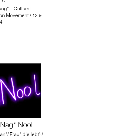
ung“ – Cultural
ion Movement / 13.9.
24
– Nag* Nool
n*/ Frau* die lebt) /