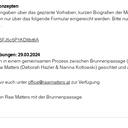
onzepten
gaben über das geplante Vorhaben, kurzen Biografien der M
n nur über das folgende Formular eingereicht werden. Bitte 
.
/Cb5FJ5c5P1KD8bt6A
rbungen: 29.03.2024
en in einem gemeinsamen Prozess zwischen Brunnenpassage (
aw Matters (Deborah Hazler & Nanina Kotlowski) gesichtet und
wir euch unter
office@rawmatters.at
zur Verfügung
on Raw Matters mit der Brunnenpassage.