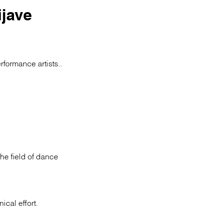
ijave
formance artists..
the field of dance
ical effort.