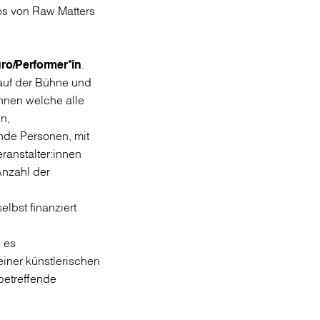
os von Raw Matters
ro/Performer*in
.
 auf der Bühne und
nnen welche alle
n,
nde Personen, mit
ranstalter:innen
Anzahl der
elbst finanziert
i es
einer künstlerischen
 betreffende