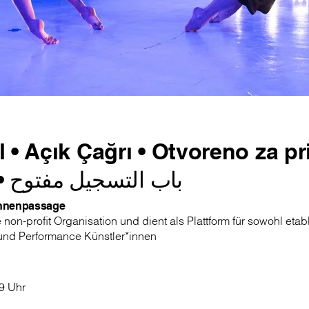
 • Açık Çağrı • Otvoreno za pr
باب التسجيل مفتوح
•
unnenpassage
 non-profit Organisation und dient als Plattform für sowohl etab
und Performance Künstler*innen
19 Uhr