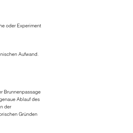
che oder Experiment
chnischen Aufwand.
er Brunnenpassage
r genaue Ablauf des
in der
torischen Gründen