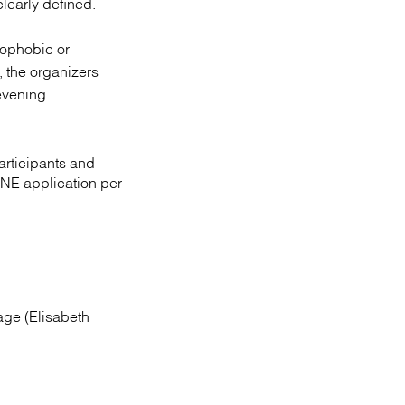
clearly defined.
omophobic or
, the organizers
evening.
articipants and
ONE application per
age (Elisabeth