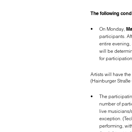
The following condi
On Monday,
Ma
participants. Af
entire evening,
will be determi
for participation
Artists will have t
(Hainburger Straße 
The participatin
number of parti
live musicians
exception. (Tec
performing, wit