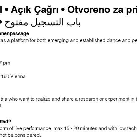
 • Açık Çağrı • Otvoreno za pr
باب التسجيل مفتوح
•
unnenpassage
as a platform for both emerging and established dance and per
 7 pm
1160 Vienna
tria who want to realize and share a research or experiment in 
t.
tted?
orm of live performance, max.15 - 20 minutes and with low techn
 not be considered.