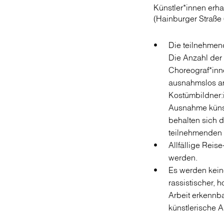
Künstler*innen erh
(Hainburger Straße 
Die teilnehmen
Die Anzahl der 
Choreograf*inn
ausnahmslos a
Kostümbildner:i
Ausnahme künstl
behalten sich d
teilnehmenden K
Allfällige Reis
werden.
Es werden keine
rassistischer, 
Arbeit erkennba
künstlerische 