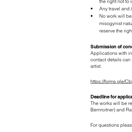
the right not to
Any travel and 
No work will be 
misogynist natu
reserve the rig
Submission of con
Applications with i
contact details can
artist.
https://forms.gle
Deadline for applic
The works will be 
Bernroitner) and R
For questions pleas