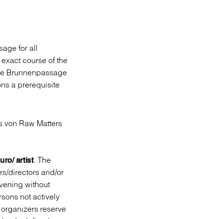
age for all
e exact course of the
 the Brunnenpassage
ons a prerequisite
os von Raw Matters
ro/ artist
. The
rs/directors and/or
vening without
rsons not actively
e organizers reserve