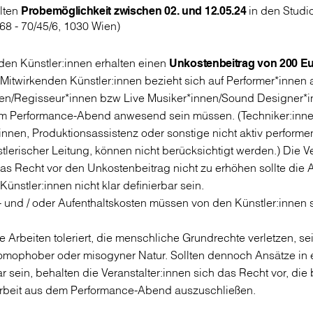
alten
Probemöglichkeit zwischen
02. und 12.05.24
in den Studi
68 - 70/45/6, 1030 Wien)
den Künstler:innen erhalten einen
Unkostenbeitrag von 200 Eu
Mitwirkenden Künstler:innen bezieht sich auf Performer*innen
en/Regisseur*innen bzw Live Musiker*innen/Sound Designer*i
m Performance-Abend anwesend sein müssen. (Techniker:inne
nnen, Produktionsassistenz oder sonstige nicht aktiv performe
erischer Leitung, können nicht berücksichtigt werden.) Die Ve
as Recht vor den Unkostenbeitrag nicht zu erhöhen sollte die 
ünstler:innen nicht klar definierbar sein.
e- und / oder Aufenthaltskosten müssen von den Künstler:innen s
 Arbeiten toleriert, die menschliche Grundrechte verletzen, se
homophober oder misogyner Natur. Sollten dennoch Ansätze in 
r sein, behalten die Veranstalter:innen sich das Recht vor, die
Arbeit aus dem Performance-Abend auszuschließen.