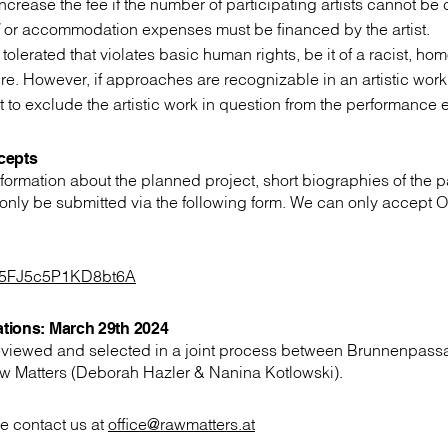
 increase the fee if the number of participating artists cannot be 
/ or accommodation expenses must be financed by the artist.
tolerated that violates basic human rights, be it of a racist, h
re. However, if approaches are recognizable in an artistic work
ht to exclude the artistic work in question from the performance 
cepts
nformation about the planned project, short biographies of the p
 only be submitted via the following form. We can only accept 
/Cb5FJ5c5P1KD8bt6A
ations: March 29th 2024
reviewed and selected in a joint process between Brunnenpass
aw Matters (Deborah Hazler & Nanina Kotlowski).
e contact us at
office@rawmatters.at