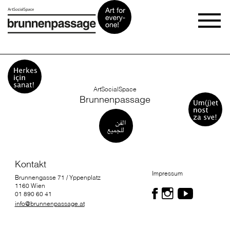
ArtSocialSpace
Brunnenpassage
Kontakt
Impressum
Brunnengasse 71 / Yppenplatz
1160 Wien
01 890 60 41
info@brunnenpassage.at