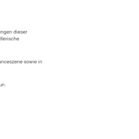
ungen dieser
tlerische
manceszene sowie in
un.