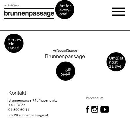
ArtSocialSpace
Brunnenpassage
Kontakt
Impressum
Brunnengasse 71 / Yppenplatz
1160 Wien
01 890 60 41
info@brunnenpassage.at