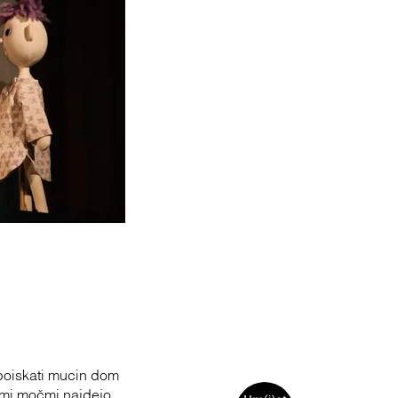
 poiskati mucin dom
imi močmi najdejo