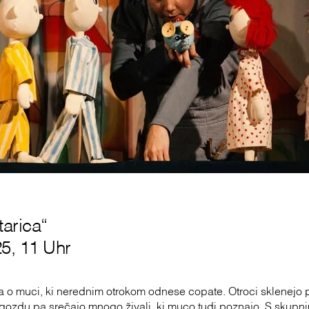
arica“
5, 11 Uhr
ica o muci, ki nerednim otrokom odnese copate. Otroci sklenejo
 gozdu pa srečajo mnogo živali, ki muco tudi poznajo. S skupn