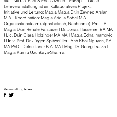
statt. Mit u.a. Esra & Enes Özmen – EsRap. Diese
Lehrveranstaltung ist ein kollaboratives Projekt:
Initiative und Leitung: Mag.a Mag.a Dr.in Zeynep Arslan
M.A. Koordination: Mag.a Ariella Sobel M.A.
Organisationsteam (alphabetisch, Nachname): Prof. i.R.
Mag.a Dr.in Renate Faistauer I Dr. Jonas Hassemer BA MA
I Lic. Dr.in Clara Holzinger MA MA I Mag.a Edna Imamović
I Univ.-Prof. Dr. Jürgen Spitzmüller I Anh Khoi Nguyen, BA
MA PhD I Defne Taner B.A. MA I Mag. Dr. Georg Traska I
Mag.a Kumru Uzunkaya-Sharma
Veranstaltung teilen