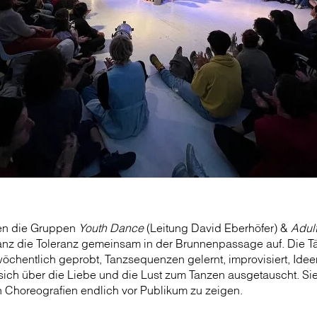
ten die Gruppen
Youth Dance
(Leitung David Eberhöfer) &
Adul
anz die Toleranz gemeinsam in der Brunnenpassage auf. Die T
öchentlich geprobt, Tanzsequenzen gelernt, improvisiert, Idee
sich über die Liebe und die Lust zum Tanzen ausgetauscht. Sie
 Choreografien endlich vor Publikum zu zeigen.