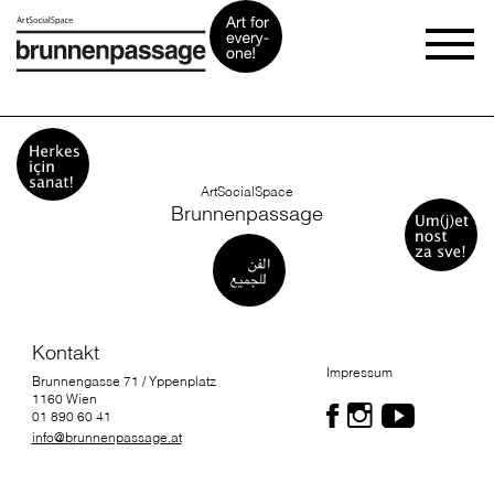
ArtSocialSpace
Brunnenpassage
Kontakt
Impressum
Brunnengasse 71 / Yppenplatz
1160 Wien
01 890 60 41
info@brunnenpassage.at