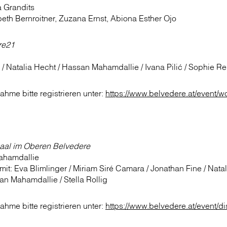
a Grandits
beth Bernroitner, Zuzana Ernst, Abiona Esther Ojo
re21
/ Natalia Hecht / Hassan Mahamdallie / Ivana Pilić / Sophie R
ahme bitte registrieren unter:
https://www.belvedere.at/event/wo
aal im Oberen Belvedere
hamdallie
mit: Eva Blimlinger / Miriam Siré Camara / Jonathan Fine / Natal
n Mahamdallie / Stella Rollig
ahme bitte registrieren unter:
https://www.belvedere.at/event/di