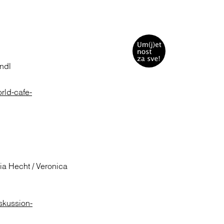
endl
rld-cafe-
ia Hecht / Veronica
skussion-