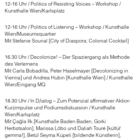
12-16 Uhr / Politics of Resisting Voices – Workshop /
Kunsthalle Wien/Karlsplatz
12-16 Uhr / Politics of Listening – Workshop / Kunsthalle
Wien/Museumsquartier
Mit Stefanie ­Sourial [City of Diaspora; Colonial Cocktail]
16.30 Uhr / Decolonize! – Der Spaziergang als Methode
des Verlernens
Mit Carla Bobadilla, Peter Haselmayer [Decolonizing in
Vienna] und Andrea Hubin ­[Kunsthalle Wien] / Kunsthalle
Wien/Eingang MQ
18.30 Uhr / In D/ialog – Zum Potenzial affirmativer Aktion
Kurzimpulse und Podiums­diskussion / Kunsthalle
Wien/Karlsplatz
Mit Çağla İlk [Kunsthalle Baden Baden, Gorki
Herbstsalon], Marissa Lôbo und Daliah Touré [kültüř
gemma!], Betül Seyma Küpeli [bildende Künstlerin],