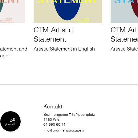
CTM Artistic
CTM Arti
Statement
Stateme
tatement and
Artistic Statement in English
Artistic Sta
hange
Kontakt
Brunnengasse 71 / Yppenplatz
1160 Wien
01 890 60 41
info@brunnenpassage.at