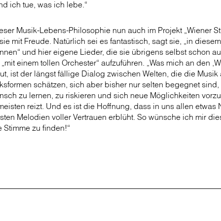
nd ich tue, was ich lebe.“
dieser Musik-Lebens-Philosophie nun auch im Projekt „Wiener 
t sie mit Freude. Natürlich sei es fantastisch, sagt sie, „in di
önnen“ und hier eigene Lieder, die sie übrigens selbst schon 
t, „mit einem tollen Orchester“ aufzuführen. „Was mich an den ,
t, ist der längst fällige Dialog zwischen Welten, die die Musik 
sformen schätzen, sich aber bisher nur selten begegnet sind,
Wunsch zu lernen, zu riskieren und sich neue Möglichkeiten vorzu
eisten reizt. Und es ist die Hoffnung, dass in uns allen etwa
ten Melodien voller Vertrauen erblüht. So wünsche ich mir d
 Stimme zu finden!“