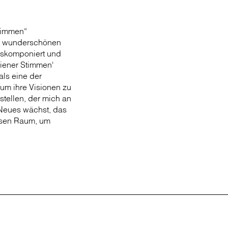
Stimmen“
esem wunderschönen
auskomponiert und
Wiener Stimmen‘
als eine der
 um ihre Visionen zu
stellen, der mich an
s Neues wächst, das
iesen Raum, um