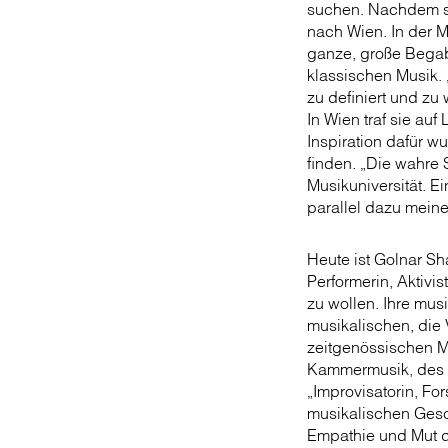
suchen. Nachdem si
nach Wien. In der M
ganze, große Begab
klassischen Musik. 
zu definiert und zu
In Wien traf sie au
Inspiration dafür 
finden. „Die wahre 
Musikuniversität. E
parallel dazu mein
Heute ist Golnar Sh
Performerin, Aktivis
zu wollen. Ihre mus
musikalischen, die 
zeitgenössischen M
Kammermusik, des S
„Improvisatorin, Fo
musikalischen Gesch
Empathie und Mut du