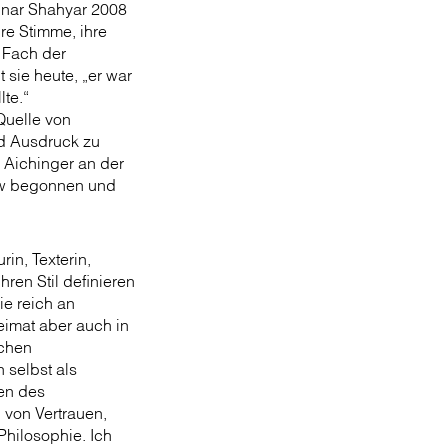
olnar Shahyar 2008
re Stimme, ihre
 Fach der
 sie heute, „er war
lte.“
Quelle von
d Ausdruck zu
i Aichinger an der
mdw begonnen und
in, Texterin,
hren Stil definieren
ie reich an
eimat aber auch in
schen
 selbst als
men des
n von Vertrauen,
Philosophie. Ich