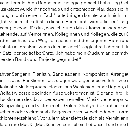
e in Toronto ihren Bachelor in Biologie gemacht hatte, zog G
usikstadt wurde ihr nochmals und entschieden klar, dass sie ih
ung, nicht in einem „Fach“ unterbringen konnte, auch nicht im
„Ich kann mich selbst in diesem Raum nicht wiederfinden“, sagt
 wenig relevant für das, was ich durch Musik kommunizieren wol
f Lehrende, auf Mentorinnen, Kolleginnen und Kollegen, die zur 
wurden, sich auf den Weg zu machen und den eigenen Raum un
Schule ist draußen, wenn du musizierst“, sagte ihre Lehrerin Elf
in Satz, der sie tief berührte. „Ich habe mein Studium an der 
e ersten Bands und Projekte gegründet.“
ahyar Sängerin, Pianistin, Bandleaderin, Komponistin, Arrangeur
tin – sie auf Funktionen festzulegen wäre genauso verfehlt, wie i
ikalische Muttersprache stammt aus Westasien, einer Region, d
Vielfalt widerspiegelnden Ausdrucksformen ist. Sie fand ihre H
usikformen des Jazz, der experimentellen Musik, der europäi
ongwritings und vielem mehr. Golnar Shahyar bezeichnet sich
rscherin oder vielmehr als Begeisterte von verschiedenen For
ichtenerzählens“. Vor allem aber sieht sie sich als Vermittleri
rch ihre Musik. „Musikerin zu sein ist ein Lebensstil und eine 