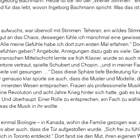
ngeborg Bachmann. Heute ist sie Teil der „Wiener Stimmen“: ein
nd für das lebt, wovon Ingeborg Bachmann spricht. Was das ist
ie aufwuchs, war übervoll mit Stimmen: Teheran, ein wildes Stim
 gut an das Chaos, deswegen fühle ich manchmal eine gewisse V
Alle meine Gefühle habe ich dort zum ersten Mal erfahren.“ 
 Gefühlen geben? Angebote, Anregungen dazu gab es viele: 
ranischen Mittelschicht lernte sie früh Klavier, wurde so auch m
oire vertraut, spielte Schubert und Chopin, „und in meiner Fami
Seite viel gesungen …“ Dass diese Sphäre tiefe Bedeutung für
er genauso klar spürte sie auch, dass die Muster und Modelle, di
 innersten Wesen entsprachen. Frauen als professionelle Musi
ne Revolution und acht Jahre Krieg hinter sich hatte, gab es 
 Und überhaupt: Einer Rolle zu entsprechen, ein Fach zu wähle
as die Musik in ihr wollte.
t einmal Biologie – in Kanada, wohin die Familie gezogen war, a
s aber auch, dass die Tür aufgestoßen wurde. „Sich frei zu füh
ich in Toronto entdeckt.“ Dort fand sie den Mut, ihren eigenen