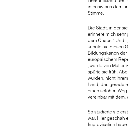
Herkunftsland der I
intensiv aus dem u
Stimme.
Die Stadt, in der s
erinnere mich sehr
dem Chaos.“ Und: „
konnte sie diesen
Bildungskanon der i
europäischem Repert
„wurde von Mutter-
spürte sie früh. Ab
wurden, nicht ihrem
Land, das gerade ei
einen solchen Weg.
vereinbar mit dem, w
So studierte sie ers
war. Hier geschah e
Improvisation habe 