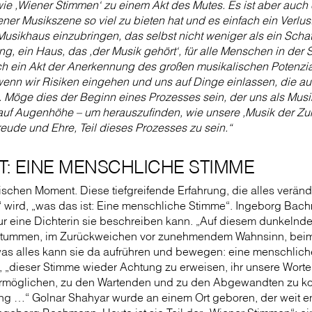
ie ,Wiener Stimmen‘ zu einem Akt des Mutes. Es ist aber auch 
ener Musikszene so viel zu bieten hat und es einfach ein Verlus
Musikhaus einzubringen, das selbst nicht weniger als ein Schatz
ng, ein Haus, das ,der Musik gehört‘, für alle Menschen in der 
uch ein Akt der Anerkennung des großen musikalischen Potenzia
wenn wir Risiken eingehen und uns auf Dinge einlassen, die au
. Möge dies der Beginn eines Prozesses sein, der uns als Mus
f Augenhöhe – um herauszufinden, wie unsere ,Musik der Zukunf
reude und Ehre, Teil dieses Prozesses zu sein.“
T: EINE MENSCHLICHE STIMME
ischen Moment. Diese tiefgreifende Erfahrung, die alles verän
“ wird, „was das ist: Eine menschliche Stimme“. Ingeborg Bac
r eine Dichterin sie beschreiben kann. „Auf diesem dunkelnde
tummen, im Zurückweichen vor zunehmendem Wahnsinn, bei
as alles kann sie da aufrühren und bewegen: eine menschliche
 „dieser Stimme wieder Achtung zu erweisen, ihr unsere Worte
 ermöglichen, zu den Wartenden und zu den Abgewandten zu k
 …“ Golnar Shahyar wurde an einem Ort geboren, der weit ent