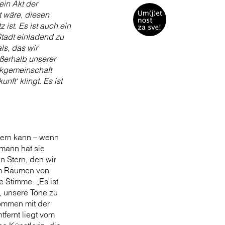
ein Akt der
t wäre, diesen
 ist. Es ist auch ein
Stadt einladend zu
ls, das wir
ßerhalb unserer
ikgemeinschaft
t‘ klingt. Es ist
dern kann – wenn
hmann hat sie
n Stern, den wir
m Räumen von
 Stimme. „Es ist
, unsere Töne zu
ommen mit der
fernt liegt vom