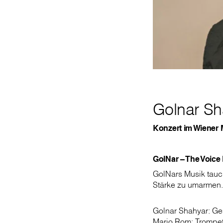
Golnar Sh
Konzert im Wiener M
GolNar – The Voice
GolNars Musik tauch
Stärke zu umarmen. K
Golnar Shahyar: Ge
Mario Rom: Trompe