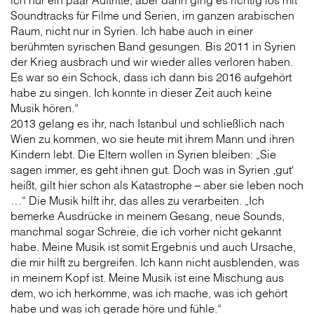
ich nur ein paar Auftritte, aber dann ging es richtig los mit
Soundtracks für Filme und Serien, im ganzen arabischen
Raum, nicht nur in Syrien. Ich habe auch in einer
berühmten syrischen Band gesungen. Bis 2011 in Syrien
der Krieg ausbrach und wir wieder alles verloren haben.
Es war so ein Schock, dass ich dann bis 2016 aufgehört
habe zu singen. Ich konnte in dieser Zeit auch keine
Musik hören.“
2013 gelang es ihr, nach Istanbul und schließlich nach
Wien zu kommen, wo sie heute mit ihrem Mann und ihren
Kindern lebt. Die Eltern wollen in Syrien bleiben: „Sie
sagen immer, es geht ihnen gut. Doch was in Syrien ,gut‘
heißt, gilt hier schon als Katastrophe – aber sie leben noch
…“ Die Musik hilft ihr, das alles zu verarbeiten. „Ich
bemerke Ausdrücke in meinem Gesang, neue Sounds,
manchmal sogar Schreie, die ich vorher nicht gekannt
habe. Meine Musik ist somit Ergebnis und auch Ursache,
die mir hilft zu bergreifen. Ich kann nicht ausblenden, was
in meinem Kopf ist. Meine Musik ist eine Mischung aus
dem, wo ich herkomme, was ich mache, was ich gehört
habe und was ich gerade höre und fühle.“