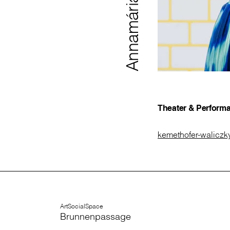
Theater & Performa
kemethofer-walicz
ArtSocialSpace
Brunnenpassage