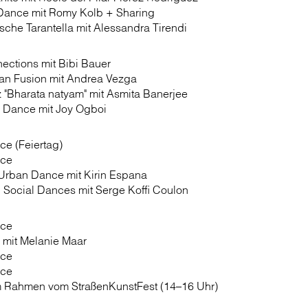
Dance mit Romy Kolb + Sharing
ische Tarantella mit Alessandra Tirendi
ections mit Bibi Bauer
lan Fusion mit Andrea Vezga
z "Bharata natyam" mit Asmita Banerjee
 Dance mit Joy Ogboi
ce (Feiertag)
nce
 Urban Dance mit Kirin Espana
 Social Dances mit Serge Koffi Coulon
nce
 mit Melanie Maar
nce
nce
m Rahmen vom StraßenKunstFest (14–16 Uhr)