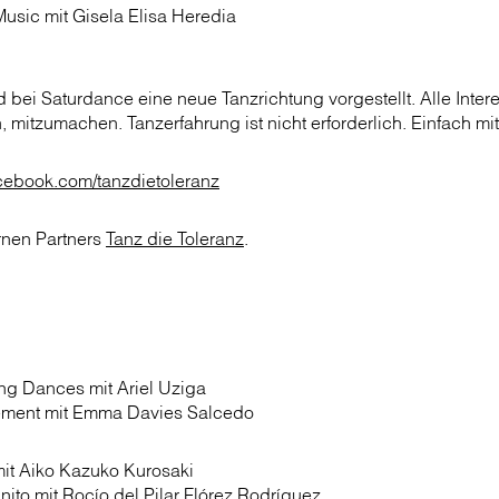
usic mit Gisela Elisa Heredia
bei Saturdance eine neue Tanzrichtung vorgestellt. Alle Intere
, mitzumachen. Tanzerfahrung ist nicht erforderlich. Einfach mi
cebook.com/tanzdietoleranz
ernen Partners
Tanz die Toleranz
.
ing Dances mit Ariel Uziga
vement mit Emma Davies Salcedo
it Aiko Kazuko Kurosaki
ito mit Rocío del Pilar Flórez Rodríguez