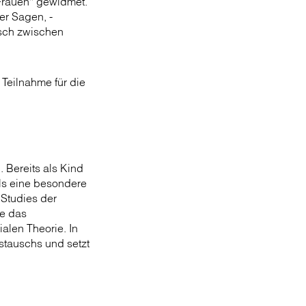
 Frauen* gewidmet.
er Sagen, ­
isch zwischen
 Teilnahme für die
 Bereits als Kind
ls eine besondere
 Studies der
ie das
alen Theorie. In
ustauschs und setzt