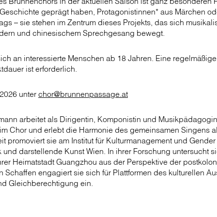
des Brunnenchors in der aktuellen Saison ist ganz besonderen
 Geschichte geprägt haben, Protagonistinnen* aus Märchen od
ags – sie stehen im Zentrum dieses Projekts, das sich musikal
Liedern und chinesischem Sprechgesang bewegt.
 sich an interessierte Menschen ab 18 Jahren. Eine regelmäßige
dauer ist erforderlich.
.2026 unter
chor@brunnenpassage.at
nn arbeitet als Dirigentin, Komponistin und Musikpädagogin.
rt im Chor und erlebt die Harmonie des gemeinsamen Singens a
eit promoviert sie am Institut für Kulturmanagement und Gender
ik und darstellende Kunst Wien. In ihrer Forschung untersucht s
rer Heimatstadt Guangzhou aus der Perspektive der postkoloni
n Schaffen engagiert sie sich für Plattformen des kulturellen A
 und Gleichberechtigung ein.