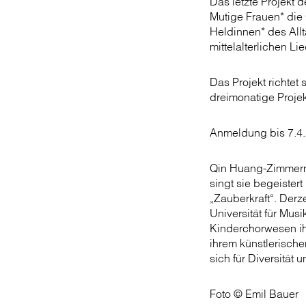
Das letzte Projekt 
Mutige Frauen* die
Heldinnen* des Allt
mittelalterlichen 
Das Projekt richtet
dreimonatige Projekt
Anmeldung bis 7.4
Qin Huang-Zimmerma
singt sie begeiste
„Zauberkraft“. Derz
Universität für Mus
Kinderchorwesen ih
ihrem künstlerische
sich für Diversität
Foto © Emil Bauer