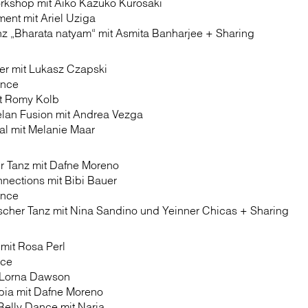
rkshop mit Aiko Kazuko Kurosaki
ent mit Ariel Uziga
nz „Bharata natyam“ mit Asmita Banharjee + Sharing
ter mit Lukasz Czapski
ance
t Romy Kolb
elan Fusion mit Andrea Vezga
l mit Melanie Maar
er Tanz mit Dafne Moreno
nections mit Bibi Bauer
ance
scher Tanz mit Nina Sandino und Yeinner Chicas + Sharing
mit Rosa Perl
nce
t Lorna Dawson
bia mit Dafne Moreno
Belly Dance mit Naria