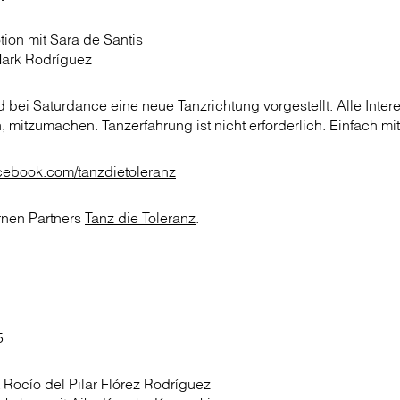
tion mit Sara de Santis
Mark Rodríguez
bei Saturdance eine neue Tanzrichtung vorgestellt. Alle Intere
, mitzumachen. Tanzerfahrung ist nicht erforderlich. Einfach mi
cebook.com/tanzdietoleranz
ernen Partners
Tanz die Toleranz
.
5
 Rocío del Pilar Flórez Rodríguez