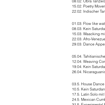
08.02. Obra Tanzwo
15.02. Poetry Movem
22.02. Indischer Ta
01.03. Flow like wa
08.03. Kein Saturd
15.03. Waacking mi
22.03. Afro-Venezu
29.03. Dance Appea
05.04. Tahitianisch
12.04. Weaving Con
19.04. Kein Saturd
26.04. Nicaraguani
03.5. House Dance 
10.5. Kein Saturda
17.5. Latin Solo mi
24.5. Mexican Cum
31.5. Experimental 