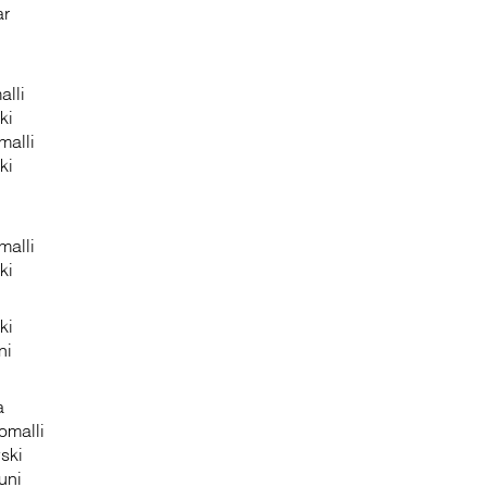
ar
alli
ki
malli
ki
malli
ki
ki
ni
a
omalli
ski
uni