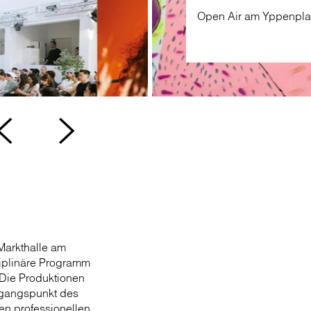
Contemporar
zeitgenössi
 Markthalle am
ziplinäre Programm
 Die Produktionen
sgangspunkt des
en professionellen