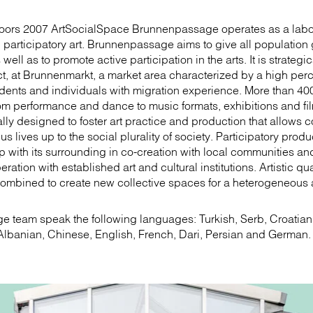
doors 2007 ArtSocialSpace Brunnenpassage operates as a labo
nd participatory art. Brunnenpassage aims to give all populatio
ell as to promote active participation in the arts. It is strategic
ict, at Brunnenmarkt, a market area characterized by a high perc
ents and individuals with migration experience. More than 40
om performance and dance to music formats, exhibitions and fil
ally designed to foster art practice and production that allows
s lives up to the social plurality of society. Participatory pro
ip with its surrounding in co-creation with local communities an
peration with established art and cultural institutions. Artistic qu
 combined to create new collective spaces for a heterogeneous
 team speak the following languages: Turkish, Serb, Croatian
lbanian, Chinese, English, French, Dari, Persian and German.