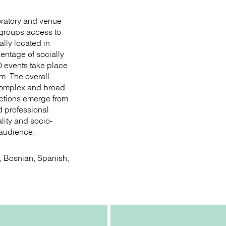
ratory and venue
n groups access to
ally located in
entage of socially
0 events take place
m. The overall
 complex and broad
ductions emerge from
d professional
ality and socio-
 audience.
, Bosnian, Spanish,