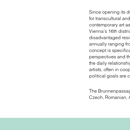
Since opening its 
for transcultural a
contemporary art as w
Vienna's 16th distr
disadvantaged resid
annually ranging fr
concept is specific
perspectives and thu
the daily relationsh
artists, often in coo
political goals are
The Brunnenpassage
Czech, Romanian, A